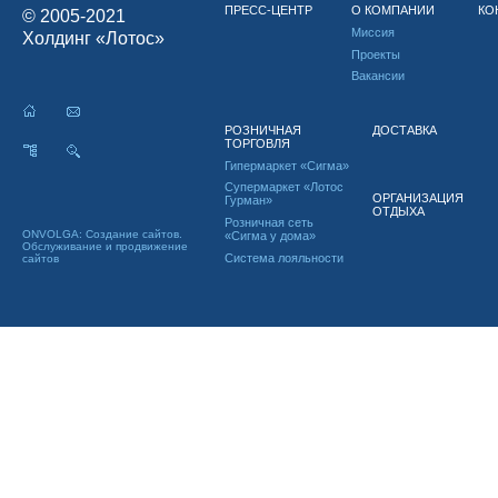
ПРЕСС-ЦЕНТР
О КОМПАНИИ
КО
© 2005-2021
Миссия
Холдинг «Лотос»
Проекты
Вакансии
РОЗНИЧНАЯ
ДОСТАВКА
ТОРГОВЛЯ
Гипермаркет «Сигма»
Супермаркет «Лотос
ОРГАНИЗАЦИЯ
Гурман»
ОТДЫХА
Розничная сеть
ONVOLGA: Создание сайтов.
«Сигма у дома»
Обслуживание и продвижение
Система лояльности
сайтов